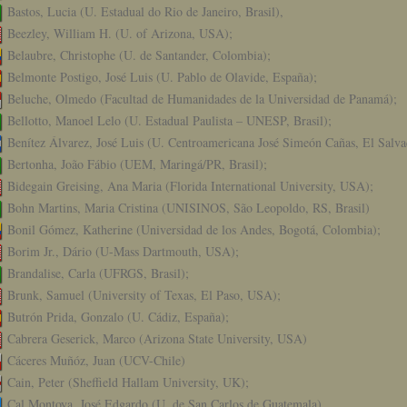
Bastos, Lucia (U. Estadual do Rio de Janeiro, Brasil),
Beezley, William H. (U. of Arizona, USA);
Belaubre, Christophe (U. de Santander, Colombia);
Belmonte Postigo, José Luis (U. Pablo de Olavide, España);
Beluche, Olmedo (Facultad de Humanidades de la Universidad de Panamá);
Bellotto, Manoel Lelo (U. Estadual Paulista – UNESP, Brasil);
Benítez Álvarez, José Luis (U. Centroamericana José Simeón Cañas, El Salva
Bertonha, João Fábio (UEM, Maringá/PR, Brasil);
Bidegain Greising, Ana Maria (Florida International University, USA);
Bohn Martins, Maria Cristina (UNISINOS, São Leopoldo, RS, Brasil)
Bonil Gómez, Katherine (Universidad de los Andes, Bogotá, Colombia);
Borim Jr., Dário (U-Mass Dartmouth, USA);
Brandalise, Carla (UFRGS, Brasil);
Brunk, Samuel (University of Texas, El Paso, USA);
Butrón Prida, Gonzalo (U. Cádiz, España);
Cabrera Geserick, Marco (Arizona State University, USA)
Cáceres Muñóz, Juan (UCV-Chile)
Cain, Peter (Sheffield Hallam University, UK);
Cal Montoya, José Edgardo (U. de San Carlos de Guatemala)