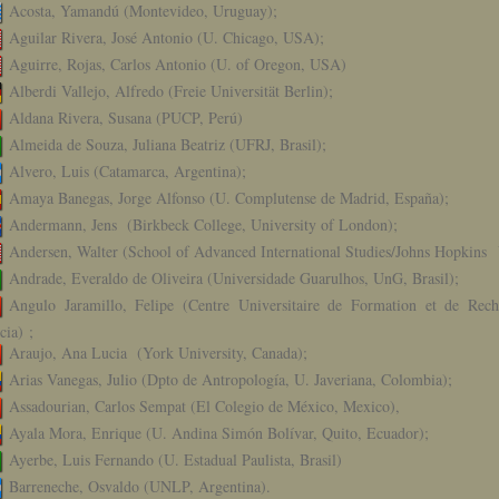
Acosta, Yamandú (Montevideo, Uruguay);
Aguilar Rivera, José Antonio (U. Chicago, USA);
Aguirre, Rojas, Carlos Antonio (U. of Oregon, USA)
Alberdi Vallejo, Alfredo (Freie Universität Berlin);
Aldana Rivera, Susana (PUCP, Perú)
Almeida de Souza, Juliana Beatriz (UFRJ, Brasil);
Alvero, Luis (Catamarca, Argentina);
Amaya Banegas, Jorge Alfonso (U. Complutense de Madrid, España);
Andermann, Jens (Birkbeck College, University of London);
Andersen, Walter (School of Advanced International Studies/Johns Hopkins 
Andrade, Everaldo de Oliveira (Universidade Guarulhos, UnG, Brasil);
Angulo Jaramillo, Felipe (Centre Universitaire de Formation et de Rech
cia) ;
Araujo, Ana Lucia (York University, Canada);
Arias Vanegas, Julio (Dpto de Antropología, U. Javeriana, Colombia);
Assadourian, Carlos Sempat (El Colegio de México, Mexico),
Ayala Mora, Enrique (U. Andina Simón Bolívar, Quito, Ecuador);
Ayerbe, Luis Fernando (U. Estadual Paulista, Brasil)
Barreneche, Osvaldo (UNLP, Argentina).