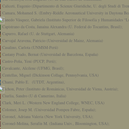
Caliceti, Eugenio (Dipartimento di Scienze Giuridiche, U. degli Studi di Trent
Camara, Mohamed S. (Embry-Riddle Aeronautical University in Daytona Be
Canedo Vásquez, Gabriela (Instituto Superior de Filosofía y Humanidades “L
Capistrano da Costa, Janaína Alexandra (U. Federal do Tocantins, Brasil);
Capurro, Rafael (U. de Stuttgart, Alemania)
Carvajal Aravena, Patricio (Universidad de Mainz, Alemania)
Casalino, Carlota (UNMSM-Perú)
Castany Prado, Bernat (Universidad de Barcelona, España)
Castro-Peña, Yeni (PUCP, Perú);
Cavalcante, Alcilene (UFMG, Brasil);
Centellas, Miguel (Dickinson Collage, Pennsylvania, USA)
Chami, Pablo E. (UTDT, Argentina),
Cichon, Peter (Instituto de Románicas, Universidad de Viena, Austria);
Ciurlia, Sandro (U di Camerino, Italia)
Clark, Meri L. (Western New England College, WNEC, USA)
Colomer, Josep M. (Universidad Pompeu Fabre, España);
Coronel, Adriana Valeria (New York University, USA);
Coronel-Molina, Serafín M. (Indiana Univ., Bloomington, USA);