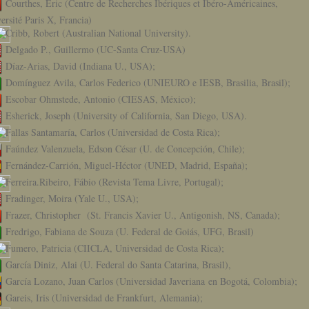
Courthes, Eric (Centre de Recherches Ibériques et Ibéro-Américaines,
ersité Paris X, Francia)
Cribb, Robert (Australian National University).
Delgado P., Guillermo (UC-Santa Cruz-USA)
Díaz-Arias, David (Indiana U., USA);
Domínguez Avila, Carlos Federico (UNIEURO e IESB, Brasilia, Brasil);
Escobar Ohmstede, Antonio (CIESAS, México);
Esherick, Joseph (University of California, San Diego, USA).
Fallas Santamaría, Carlos (Universidad de Costa Rica);
Faúndez Valenzuela, Edson César (U. de Concepción, Chile);
Fernández-Carrión, Miguel-Héctor (UNED, Madrid, España);
Ferreira.Ribeiro, Fábio (Revista Tema Livre, Portugal);
Fradinger, Moira (Yale U., USA);
Frazer, Christopher (St. Francis Xavier U., Antigonish, NS, Canada);
Fredrigo, Fabiana de Souza (U. Federal de Goiás, UFG, Brasil)
Fumero, Patricia (CIICLA, Universidad de Costa Rica);
García Diniz, Alai (U. Federal do Santa Catarina, Brasil),
García Lozano, Juan Carlos (Universidad Javeriana en Bogotá, Colombia);
Gareis, Iris (Universidad de Frankfurt, Alemania);