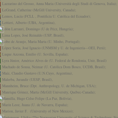
Lazzarino del Grosso, Anna Maria (Università degli Studi di Genova, Italia);
LeGrand, Catherine (McGill University, Canada);
Lemos, Lucía (FCLL , Pontificia U. Católica del Ecuador);
Lettieri, Alberto (UBA, Argentina),
Lilón Larrauri, Domingo (U de Pécz, Hungría);
Lima Lopes, José Reinaldo (USP, Brasil),
Lobo de Araujo, Maria Marta (U. Minho, Portugal);
López Soria, José Ignacio (UNMSM y U. de Ingeniería—OEI, Perú);
Luque Azcona, Emilio (U. Sevilla, España);
Lyra Júnior, Américo Alves de (U. Federal de Rondonia, Unir, Brasil)
Machado de Sousa, Neimar (U. Católica Dom Bosco, UCDB, Brasil);
Maíz, Claudio Gustavo (U.N.Cuyo, Argentina),
Malerba, Jurandir (UESP, Brasil),
Mannheim, Bruce (Dpt. Anthropology, U. de Michigan, USA);
Manrique Gómez, Marta (McGill University, Québec-Canada);
Mansilla, Hugo Celso Felipe (La Paz, Bolivia),
Marín Leoz, Juana (U. de Navarra, España);
Marion, Javier F. (University of New Mexico);
Martensson, Ulrika (The Norwegian University of Science & Technology, N