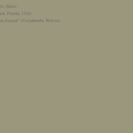
o, Italia):
ach, Florida, USA)
uis Espinal” (Cochabamba, Bolivia);