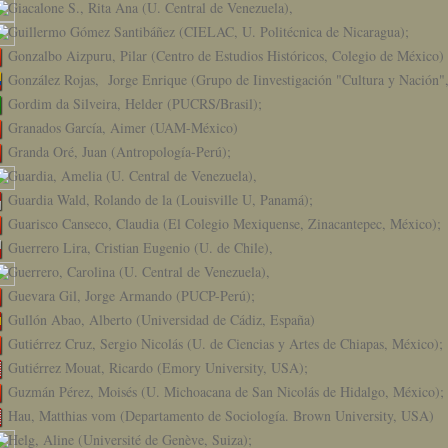
Giacalone S., Rita Ana (U. Central de Venezuela),
Guillermo Gómez Santibáñez (CIELAC, U. Politécnica de Nicaragua);
Gonzalbo Aizpuru, Pilar (Centro de Estudios Históricos, Colegio de México)
González Rojas, Jorge Enrique (Grupo de Iinvestigación "Cultura y Nación
Gordim da Silveira, Helder (PUCRS/Brasil);
Granados García, Aimer (UAM-México)
Granda Oré, Juan (Antropología-Perú);
Guardia, Amelia (U. Central de Venezuela),
Guardia Wald, Rolando de la (Louisville U, Panamá);
Guarisco Canseco, Claudia (El Colegio Mexiquense, Zinacantepec, México);
Guerrero Lira, Cristian Eugenio (U. de Chile),
Guerrero, Carolina (U. Central de Venezuela),
Guevara Gil, Jorge Armando (PUCP-Perú);
Gullón Abao, Alberto (Universidad de Cádiz, España)
Gutiérrez Cruz, Sergio Nicolás (U. de Ciencias y Artes de Chiapas, México);
Gutiérrez Mouat, Ricardo (Emory University, USA);
Guzmán Pérez, Moisés (U. Michoacana de San Nicolás de Hidalgo, México);
Hau, Matthias vom (Departamento de Sociología. Brown University, USA)
Helg, Aline (Université de Genève, Suiza);