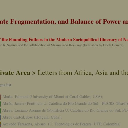
ate Fragmentation, and Balance of Power an
 the Founding Fathers in the Modern Sociopolitical Itinerary of Na
R. Saguier and the collaboration of Maximiliano Korstanje (translation by Estela Herrera) .
ivate Area >
Letters from Africa, Asia and th
gns list
Abaka, Edmund (University of Miami at Coral Gables, USA);
Abrão, Janete (Pontificia U. Católica do Rio Grande do Sul - PUCRS (Brasil)
Abreu, Luciano Aronne de (Pontifícia U. Católica do Rio Grande do Sul, P
Abreu Carted, José (Holguín, Cuba);
Acevedo Tarazona, Álvaro (U. Tecnológica de Pereira, UTP, Colombia)