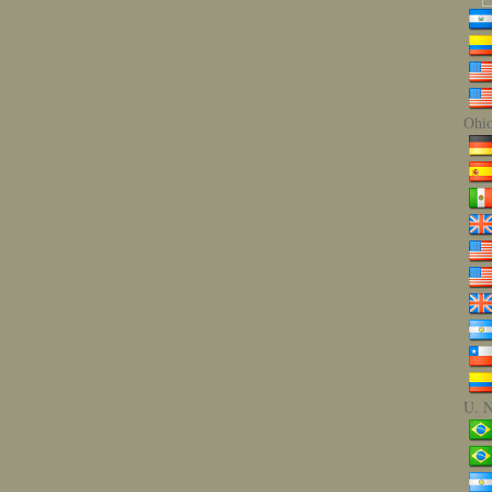
Ohio
U. N