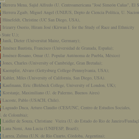
Herrera Mena, Sajid Alfredo (U. Centroamericana "José Simeón Cañas", El S
Herrera Zgaib, Miguel Angel (UNIJUS, Depto de Ciencia Política, U. Nacion
Hünefeldt, Christine (UC San Diego, USA),
Irizarry Osorio, Hiram José (Kirwan I. for the Study of Race and Ethnicity
 State U.);
Janik, Dieter (Universitat Mainz, Germany);
Jiménez Bautista, Francisco (Universidad de Granada, España);
Jiménez-Rosano, Omar (U. Popular Autónoma de Puebla, México)
Jones, Charles (University of Cambridge, Gran Bretaña);
Kaempfer, Alvaro (Gettysburg College-Pennsylvania, USA);
Kahler, Miles (University of California, San Diego, USA).
Kaufmann, Eric (Birkbeck College, University of London, UK);
Korstanje, Maximiliano (U. de Palermo, Buenos Aires)
Lacoste, Pablo (USACH, Chile).
Laguado Duca, Arturo Claudio (CES/UNC, Centro de Estudios Sociales,
. de Colombia);
Laidler de Souza, Christiane Vieira (U. do Estado do Rio de Janeiro/Fundaç
Lana Nemi, Ana Lucia (UNIFESP, Brazil);
Larrea, Zulma (U.N. de Río Cuarto, Córdoba, Argentina);