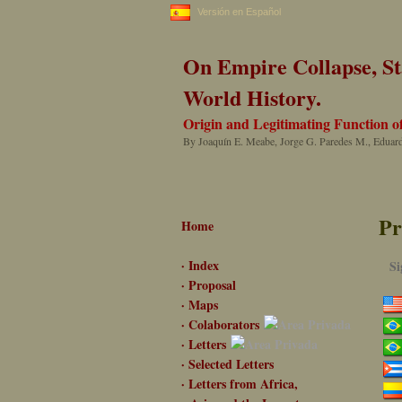
Versión en Español
On Empire Collapse, St
World History.
Origin and Legitimating Function of
By Joaquín E. Meabe, Jorge G. Paredes M., Eduardo 
Pr
Home
· Index
Si
· Proposal
· Maps
· Colaborators
· Letters
· Selected Letters
· Letters from Africa,