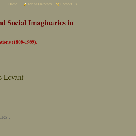
Home
Add to Favorites
Contact Us
d Social Imaginaries in
tions (1808-1989).
e Levant
.
UCRS);